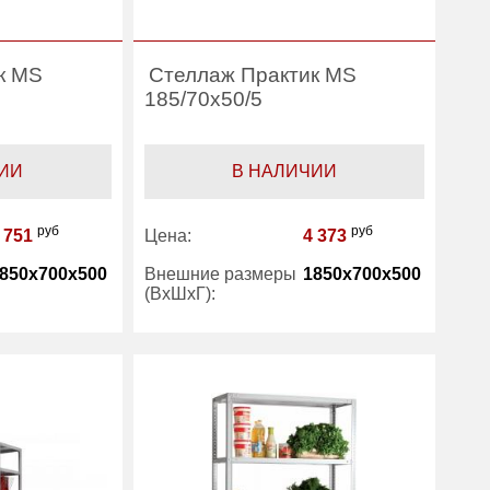
к MS
Стеллаж Практик MS
185/70x50/5
ИИ
В НАЛИЧИИ
руб
руб
 751
Цена:
4 373
850x700x500
Внешние размеры
1850x700x500
(ВхШхГ):
4
Количество полок
5
(шт):
Практик
Производитель:
Практик
еллажи
Категория:
Стеллажи
исные
офисные