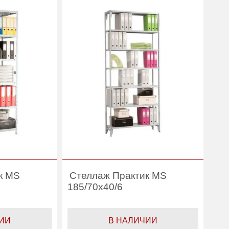
Практик
Производитель:
Практик
еллажи
Категория:
Стеллажи
исные
офисные
к MS
Стеллаж Практик MS
185/70x40/6
ИИ
В НАЛИЧИИ