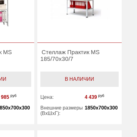
к MS
Стеллаж Практик MS
185/70x30/7
ИИ
В НАЛИЧИИ
руб
руб
 985
Цена:
4 439
850x700x300
Внешние размеры
1850x700x300
(ВхШхГ):
6
Количество полок
7
(шт):