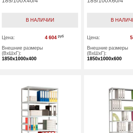
185/100Х40/4
185/100Х60/4
В НАЛИЧИИ
В НАЛИЧ
руб
Цена:
4 604
Цена:
5
Внешние размеры
Внешние размеры
(ВхШхГ):
(ВхШхГ):
1850x1000x400
1850x1000x600
Количество полок
4
Количество полок
(шт):
(шт):
Гарантия:
1 год
Гарантия:
Производитель:
Практик
Производитель:
Категория:
Стеллажи
Категория:
Ст
офисные
оф