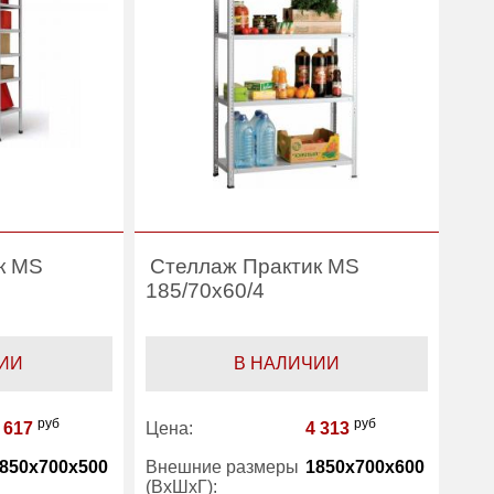
к MS
Стеллаж Практик MS
185/70x60/4
ИИ
В НАЛИЧИИ
руб
руб
 617
Цена:
4 313
850x700x500
Внешние размеры
1850x700x600
(ВхШхГ):