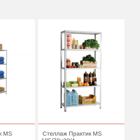
к MS
Стеллаж Практик MS