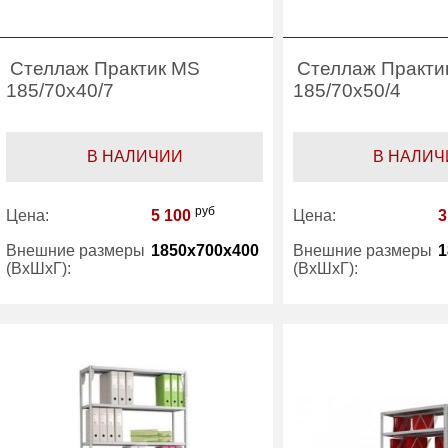
Стеллаж Практик MS
Стеллаж Практи
185/70x40/7
185/70x50/4
В НАЛИЧИИ
В НАЛИЧ
руб
Цена:
5 100
Цена:
3
Внешние размеры
1850x700x400
Внешние размеры
1
(ВхШхГ):
(ВхШхГ):
Количество полок
7
Количество полок
(шт):
(шт):
Производитель:
Практик
Производитель:
Категория:
Стеллажи
Категория:
Ст
офисные
оф