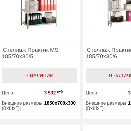
Стеллаж Практик MS
Стеллаж Практи
185/70x30/5
185/70x30/6
В НАЛИЧИИ
В НАЛИЧ
руб
Цена:
3 532
Цена:
3
Внешние размеры
1850x700x300
Внешние размеры
1
(ВхШхГ):
(ВхШхГ):
Количество полок
5
Количество полок
(шт):
(шт):