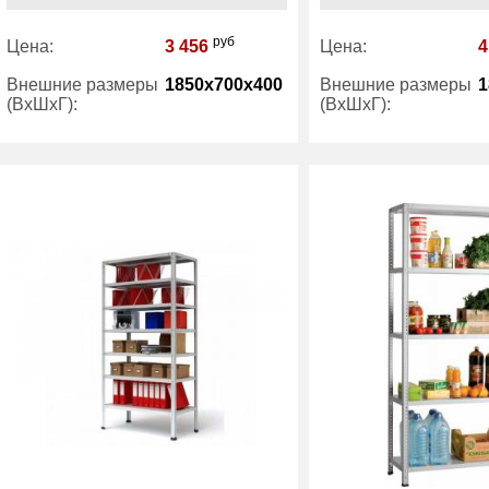
руб
Цена:
3 456
Цена:
4
Внешние размеры
1850x700x400
Внешние размеры
1
(ВхШхГ):
(ВхШхГ):
Количество полок
4
Количество полок
(шт):
(шт):
Производитель:
Практик
Производитель:
Категория:
Стеллажи
Категория:
Ст
офисные
оф