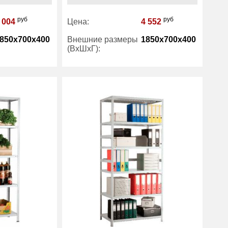
руб
руб
 004
Цена:
4 552
850x700x400
Внешние размеры
1850x700x400
(ВхШхГ):
5
Количество полок
6
(шт):
Практик
Производитель:
Практик
еллажи
Категория:
Стеллажи
исные
офисные