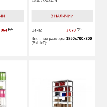
185/70x30/4
ИИ
В НАЛИЧИИ
руб
руб
 864
Цена:
3 078
Внешние размеры
1850x700x300
(ВхШхГ):
Количество полок
4
4
(шт):
Производитель:
Практик
1 год
Категория:
Стеллажи
Практик
офисные
еллажи
исные