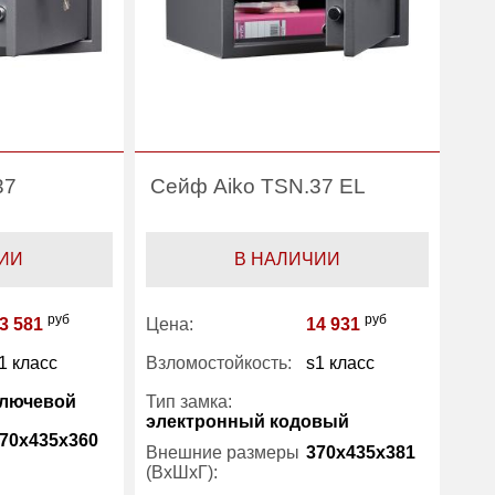
37
Сейф Aiko TSN.37 EL
ИИ
В НАЛИЧИИ
руб
руб
3 581
Цена:
14 931
1 класс
Взломостойкость:
s1 класс
лючевой
Тип замка:
электронный кодовый
70x435x360
Внешние размеры
370x435x381
(ВхШхГ):