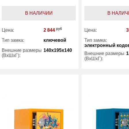
В НАЛИЧИИ
В НАЛИЧ
руб
Цена:
2 844
Цена:
3
Тип замка:
ключевой
Тип замка:
электронный кодо
Внешние размеры
140x195x140
Внешние размеры
1
(ВхШхГ):
(ВхШхГ):
Количество полок
1
Вес (кг) :
(шт):
Вес (кг) :
2.30
Внутренний объем
(л):
Внутренний объем
2.50
Гарантия:
(л):
Гарантия:
1 год
Производитель:
Производитель:
Aiko