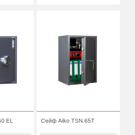
1
Вес (кг) :
17.10
16.80
Внутренний объем
47
(л):
47
Гарантия:
1 год
1 год
Производитель:
Aiko
Aiko
50 EL
Сейф Aiko TSN.65T