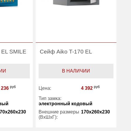
 EL SMILE
Сейф Aiko T-170 EL
ИИ
В НАЛИЧИИ
руб
руб
 236
Цена:
4 392
Тип замка:
вый
электронный кодовый
70x260x230
Внешние размеры
170x260x230
(ВхШхГ):