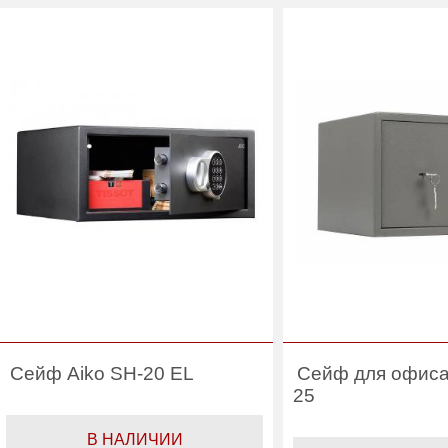
Вес (кг) :
5
Вес (кг) :
Внутренний объем
8
Внутренний объем
(л):
(л):
Гарантия:
1 год
Гарантия:
Производитель:
Aiko
Производитель:
Сейф Aiko SH-20 EL
Сейф для офиса
25
В НАЛИЧИИ