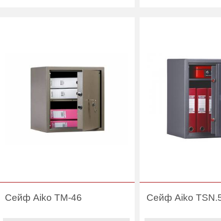
Количество полок
1
Количество полок
(шт):
(шт):
Вес (кг) :
15
Вес (кг) :
Внутренний объем
37
Внутренний объем
(л):
(л):
Гарантия:
1 год
Гарантия:
Производитель:
Aiko
Производитель:
Сейф Aiko TM-46
Сейф Aiko TSN.