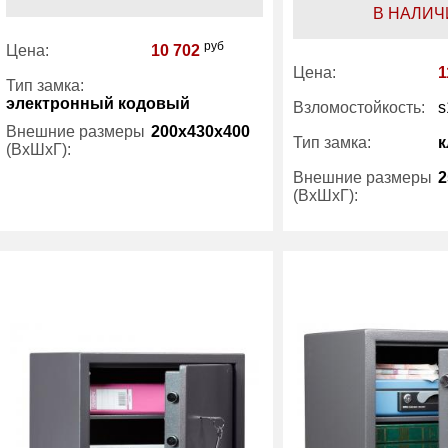
В НАЛИЧ
руб
Цена:
10 702
Цена:
1
Тип замка:
электронный кодовый
Взломостойкость:
s
Внешние размеры
200x430x400
Тип замка:
к
(ВхШхГ):
Внешние размеры
2
(ВхШхГ):
Вес (кг) :
13.20
Внутренний объем
29
Количество полок
(л):
(шт):
Гарантия:
1 год
Вес (кг) :
Производитель:
Aiko
Внутренний объем
(л):
Гарантия:
Производитель: