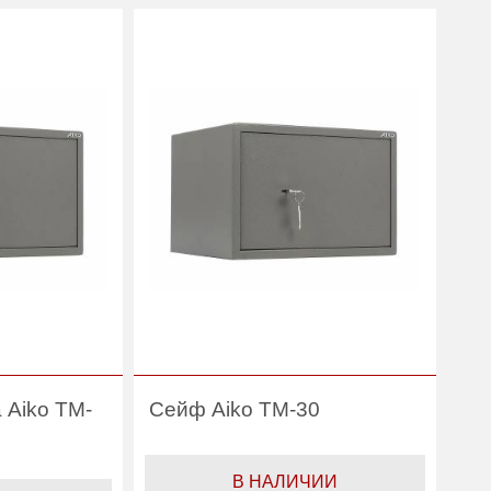
5
Вес (кг) :
3.70
8
Внутренний объем
8
(л):
1 год
Гарантия:
1 год
Aiko
Производитель:
Aiko
 Aiko TM-
Сейф Aiko TM-30
В НАЛИЧИИ