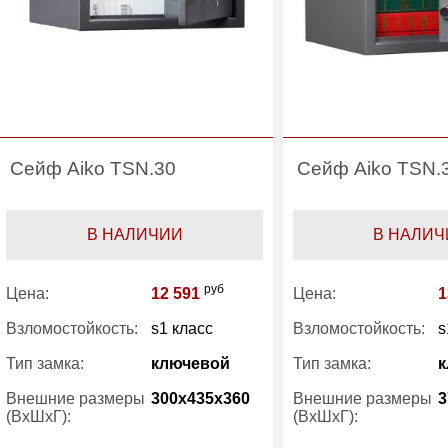
Сейф Aiko TSN.30
Сейф Aiko TSN.
В НАЛИЧИИ
В НАЛИЧ
руб
Цена:
12 591
Цена:
1
Взломостойкость:
s1 класс
Взломостойкость:
s
Тип замка:
ключевой
Тип замка:
к
Внешние размеры
300x435x360
Внешние размеры
3
(ВхШхГ):
(ВхШхГ):