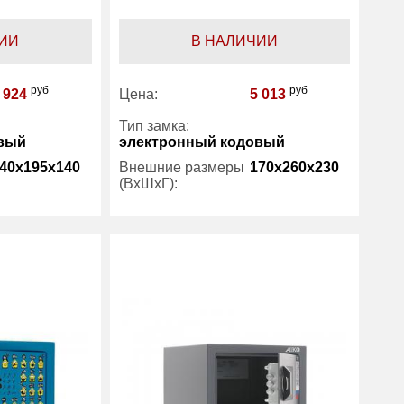
ИИ
В НАЛИЧИИ
руб
руб
 924
Цена:
5 013
Тип замка:
вый
электронный кодовый
40x195x140
Внешние размеры
170x260x230
(ВхШхГ):
2.30
Вес (кг) :
5
2.50
Внутренний объем
8
(л):
1 год
Гарантия:
1 год
Aiko
Производитель:
Aiko