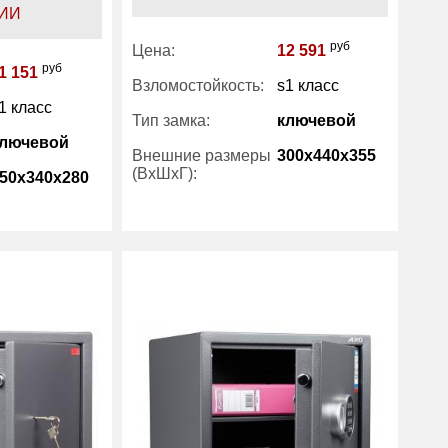
ИИ
руб
Цена:
12 591
руб
1 151
Взломостойкость:
s1 класс
1 класс
Тип замка:
ключевой
лючевой
Внешние размеры
300x440x355
(ВхШхГ):
50x340x280
Количество полок
1
(шт):
1
Вес (кг) :
16
10
Внутренний объем
39
(л):
19
Гарантия:
1 год
1 год
Производитель:
Aiko
Aiko