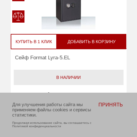
КУПИТЬ В 1 КЛИК
ДОБАВИТЬ В КОРЗИНУ
Сейф Format Lyra-5.EL
В НАЛИЧИИ
руб
Цена:
308 790
Для улучшения работы сайта мы
ПРИНЯТЬ
Взломостойкость:
2 класс
применяем файлы cookies и сервисы
статистики.
Тип замка:
Электронный
Продолжая использование сайта, вы соглашаетесь с
Политикой конфиденциальности
Внешние размеры (ВхШхГ):
950x500x420