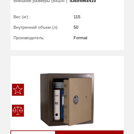
Внешние размеры (ВхШхГ):
536x496x410
Вес (кг) :
115
Внутренний объем (л):
50
Производитель:
Format