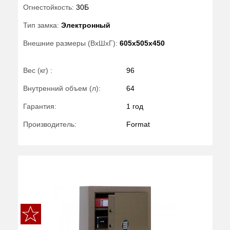
Огнестойкость:
30Б
Тип замка:
Электронный
Внешние размеры (ВхШхГ):
605x505x450
Вес (кг) :
96
Внутренний объем (л):
64
Гарантия:
1 год
Производитель:
Format