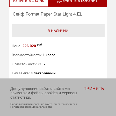
КУПИТЬ В 1 КЛИК
ДОБАВИТЬ В КОРЗИНУ
Сейф Format Paper Star Light 4.EL
В НАЛИЧИИ
руб
Цена:
226 020
Взломостойкость:
1 класс
Огнестойкость:
30Б
Тип замка:
Электронный
Внешние размеры (ВхШхГ):
605x505x450
Для улучшения работы сайта мы
ПРИНЯТЬ
применяем файлы cookies и сервисы
Вес (кг) :
96
статистики.
Продолжая использование сайта, вы соглашаетесь с
Внутренний объем (л):
64
Политикой конфиденциальности
Гарантия:
1 год