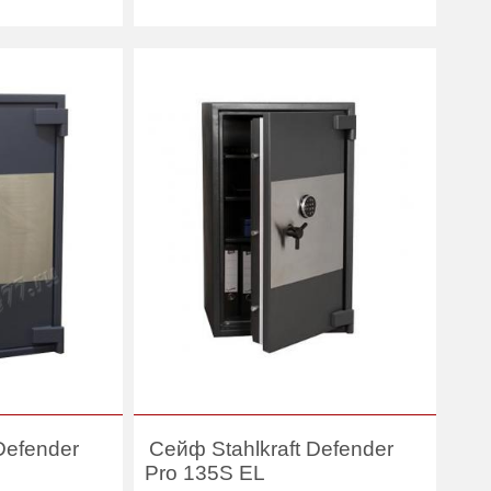
2
Количество полок
2
(шт):
216
Вес (кг) :
188
104
Внутренний объем
81
(л):
Stahlkraft
Производитель:
Stahlkraft
Defender
Сейф Stahlkraft Defender
Pro 135S EL