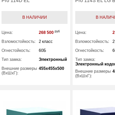
Pro 114D EL
Pro 114S EL LG B
В НАЛИЧИИ
В НАЛИЧ
руб
Цена:
268 500
Цена:
2
Взломостойкость:
2 класс
Взломостойкость:
2
Огнестойкость:
60Б
Огнестойкость:
6
Тип замка:
Электронный
Тип замка:
Электронный код
Внешние размеры
455x455x500
Внешние размеры
4
(ВхШхГ):
(ВхШхГ):
Количество полок
1
Количество полок
(шт):
(шт):
Вес (кг) :
130
Вес (кг) :
Внутренний объем
39
Внутренний объем
(л):
(л):