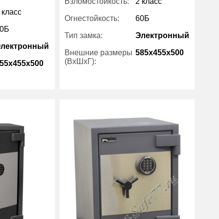
Взломостойкость:
2 класс
 класс
Огнестойкость:
60Б
0Б
Тип замка:
Электронный
Электронный
Внешние размеры
585x455x500
(ВхШхГ):
55x455x500
Количество полок
1
(шт):
130
Вес (кг) :
156
40
Внутренний объем
53
(л):
Stahlkraft
Производитель:
Stahlkraft