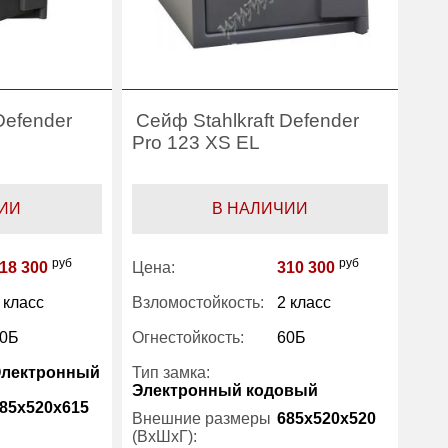
Defender
Сейф Stahlkraft Defender
Pro 123 XS EL
ИИ
В НАЛИЧИИ
руб
руб
18 300
Цена:
310 300
 класс
Взломостойкость:
2 класс
0Б
Огнестойкость:
60Б
Электронный
Тип замка:
Электронный кодовый
85x520x615
Внешние размеры
685x520x520
(ВхШхГ):