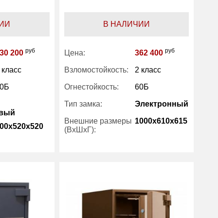
ИИ
В НАЛИЧИИ
руб
руб
30 200
Цена:
362 400
 класс
Взломостойкость:
2 класс
0Б
Огнестойкость:
60Б
Тип замка:
Электронный
овый
Внешние размеры
1000x610x615
00x520x520
(ВхШхГ):
Количество полок
3
2
(шт):
Вес (кг) :
320
250
Внутренний объем
195
104
(л):
Производитель:
Stahlkraft