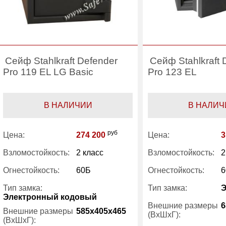
Сейф Stahlkraft Defender
Сейф Stahlkraft 
Pro 119 EL LG Basic
Pro 123 EL
В НАЛИЧИИ
В НАЛИЧ
руб
Цена:
274 200
Цена:
3
Взломостойкость:
2 класс
Взломостойкость:
2
Огнестойкость:
60Б
Огнестойкость:
6
Тип замка:
Тип замка:
Электронный кодовый
Внешние размеры
6
Внешние размеры
585x405x465
(ВхШхГ):
(ВхШхГ):