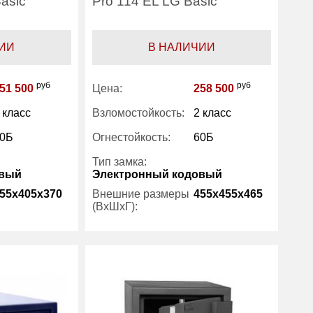
asic
Pro 114 EL LG Basic
ИИ
В НАЛИЧИИ
руб
руб
51 500
Цена:
258 500
 класс
Взломостойкость:
2 класс
0Б
Огнестойкость:
60Б
Тип замка:
овый
Электронный кодовый
55x405x370
Внешние размеры
455x455x465
(ВхШхГ):
1
Вес (кг) :
123
Внутренний объем
35
102
(л):
19
Производитель:
Stahlkraft