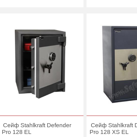
Количество полок
Вес (кг) :
139
(шт):
Внутренний объем
40
Вес (кг) :
(л):
Внутренний объем
Производитель:
Stahlkraft
(л):
Производитель:
Сейф Stahlkraft Defender
Сейф Stahlkraft 
Pro 128 EL
Pro 128 XS EL