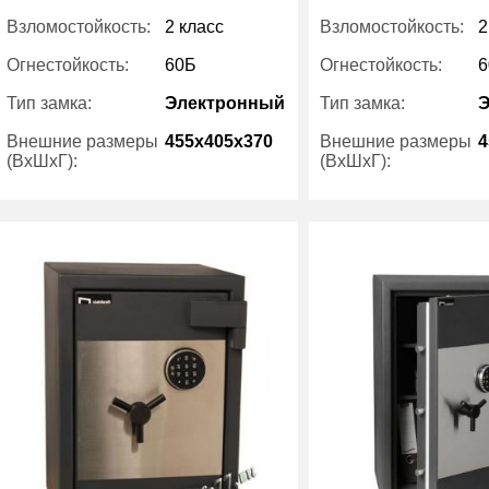
Взломостойкость:
2 класс
Взломостойкость:
2
Огнестойкость:
60Б
Огнестойкость:
6
Тип замка:
Электронный
Тип замка:
Внешние размеры
455x405x370
Внешние размеры
4
(ВхШхГ):
(ВхШхГ):
Вес (кг) :
105
Вес (кг) :
Внутренний объем
20
Внутренний объем
(л):
(л):
Производитель:
Stahlkraft
Производитель: