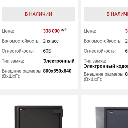
В НАЛИЧИИ
В НАЛИЧ
руб
Цена:
338 000
Цена:
3
Взломостойкость:
2 класс
Взломостойкость:
2
Огнестойкость:
60Б
Огнестойкость:
6
Тип замка:
Электронный
Тип замка:
Электронный код
Внешние размеры
800x550x640
Внешние размеры
8
(ВхШхГ):
(ВхШхГ):
Количество полок
2
Количество полок
(шт):
(шт):
Вес (кг) :
275
Вес (кг) :
Внутренний объем
142
Внутренний объем
(л):
(л):
Производитель:
Stahlkraft