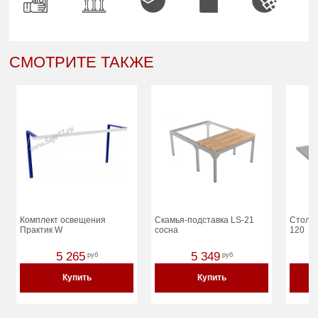
СМОТРИТЕ ТАКЖЕ
Комплект освещения
Скамья-подставка LS-21
Столе
Практик W
сосна
120
5 265
5 349
руб
руб
Купить
Купить