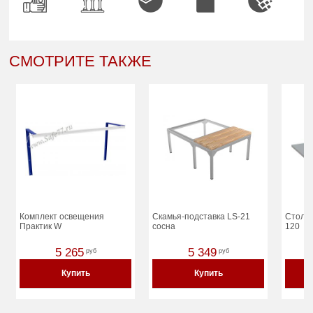
СМОТРИТЕ ТАКЖЕ
Комплект освещения
Скамья-подставка LS-21
Столе
Практик W
сосна
120
5 265
5 349
руб
руб
Купить
Купить