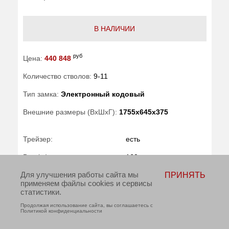
В НАЛИЧИИ
руб
Цена:
440 848
Количество стволов:
9-11
Тип замка:
Электронный кодовый
Внешние размеры (ВхШхГ):
1755x645x375
Трейзер:
есть
Вес (кг) :
160
Для улучшения работы сайта мы
ПРИНЯТЬ
Гарантия:
5 лет
применяем файлы cookies и сервисы
статистики.
Производитель:
ArmWood
Продолжая использование сайта, вы соглашаетесь с
Политикой конфиденциальности