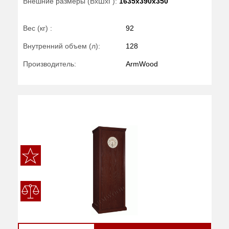
Внешние размеры (ВхШхГ):
1635x390x350
Вес (кг) :
92
Внутренний объем (л):
128
Производитель:
ArmWood