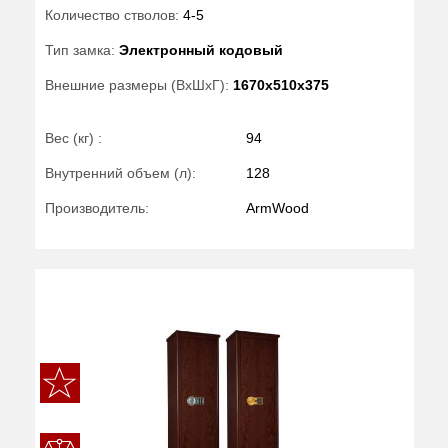
Количество стволов:
4-5
Тип замка:
Электронный кодовый
Внешние размеры (ВхШхГ):
1670x510x375
Вес (кг) :
94
Внутренний объем (л):
128
Производитель:
ArmWood