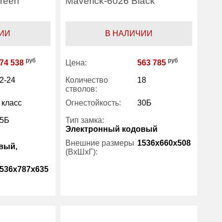
Green
Maverick-6026 Black
ИИ
В НАЛИЧИИ
руб
руб
74 538
Цена:
563 785
2-24
Количество
18
стволов:
 класс
Огнестойкость:
30Б
5Б
Тип замка:
Электронный кодовый
Внешние размеры
1536x660x508
вый,
(ВхШхГ):
536x787x635
Количество полок
4
(шт):
Вес (кг) :
219
464
Внутренний объем
323
497