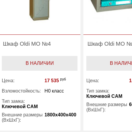
Шкаф Oldi МО №4
Шкаф Oldi МО 
В НАЛИЧИИ
В НАЛИЧ
руб
Цена:
17 535
Цена:
1
Взломостойкость:
H0 класс
Тип замка:
Ключевой САМ
Тип замка:
Внешние размеры
6
Ключевой САМ
(ВхШхГ):
Внешние размеры
1800x400x400
(ВхШхГ):
Количество полок
(шт):