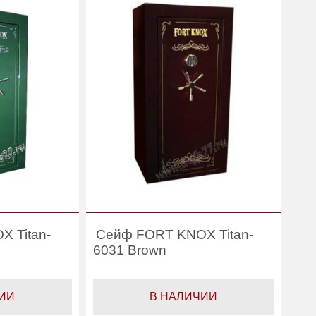
(л):
Гарантия:
1 год
FORT KNOX
Производитель:
FORT KNOX
 Titan-
Сейф FORT KNOX Titan-
6031 Brown
ИИ
В НАЛИЧИИ