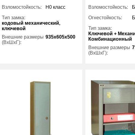
Взломостойкость:
H0 класс
Взломостойкость:
Б
Тип замка:
Огнестойкость:
Б
кодовый механический,
Тип замка:
ключевой
Ключевой + Механ
Внешние размеры
935x605x500
Комбинационный
(ВхШхГ):
Внешние размеры
7
(ВхШхГ):
Вес (кг) :
115
Внутренний объем
158
Вес (кг) :
(л):