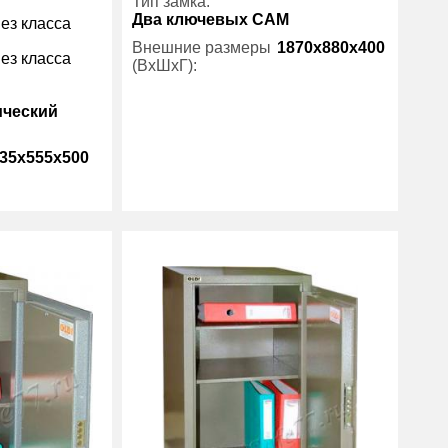
Тип замка:
Два ключевых САМ
ез класса
Внешние размеры
1870x880x400
ез класса
(ВхШхГ):
ический
Количество полок
4
(шт):
35x555x500
Вес (кг) :
50
Гарантия:
1 год
105