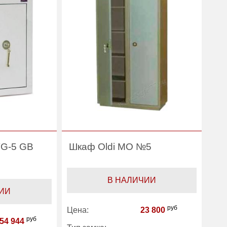
FORT KNOX
Производитель:
FORT KNOX
TG-5 GB
Шкаф Oldi МО №5
В НАЛИЧИИ
ИИ
руб
Цена:
23 800
руб
54 944