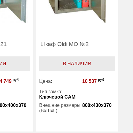
№21
Шкаф Oldi МО №2
ИИ
В НАЛИЧИИ
руб
руб
4 749
Цена:
10 537
Тип замка:
Ключевой САМ
00x400x370
Внешние размеры
800x430x370
(ВхШхГ):
1
Количество полок
2
(шт):