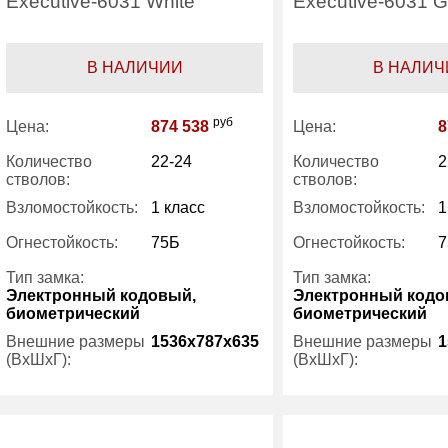
Executive-6031 White
Executive-6031 
В НАЛИЧИИ
В НАЛИЧ
руб
Цена:
874 538
Цена:
8
Количество
22-24
Количество
2
стволов:
стволов:
Взломостойкость:
1 класс
Взломостойкость:
1
Огнестойкость:
75Б
Огнестойкость:
7
Тип замка:
Тип замка:
Электронный кодовый,
Электронный кодо
биометрический
биометрический
Внешние размеры
1536x787x635
Внешние размеры
1
(ВхШхГ):
(ВхШхГ):
Вес (кг) :
464
Вес (кг) :
Внутренний объем
497
Внутренний объем