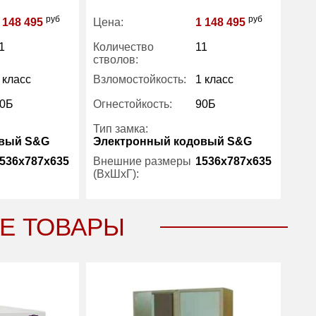
руб
руб
 148 495
Цена:
1 148 495
1
Количество
11
стволов:
 класс
Взломостойкость:
1 класс
0Б
Огнестойкость:
90Б
Тип замка:
овый S&G
Электронный кодовый S&G
536x787x635
Внешние размеры
1536x787x635
(ВхШхГ):
4
Количество полок
4
Е ТОВАРЫ
(шт):
554
Вес (кг) :
554
497
Внутренний объем
497
(л):
1 год
Гарантия:
1 год