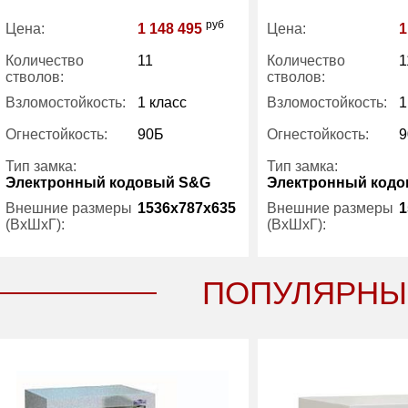
руб
Цена:
1 148 495
Цена:
1
Количество
11
Количество
1
стволов:
стволов:
Взломостойкость:
1 класс
Взломостойкость:
1
Огнестойкость:
90Б
Огнестойкость:
9
Тип замка:
Тип замка:
Электронный кодовый S&G
Электронный код
Внешние размеры
1536x787x635
Внешние размеры
1
(ВхШхГ):
(ВхШхГ):
Количество полок
4
Количество полок
ПОПУЛЯРНЫ
(шт):
(шт):
Вес (кг) :
554
Вес (кг) :
Внутренний объем
497
Внутренний объем
(л):
(л):
Гарантия:
1 год
Гарантия: