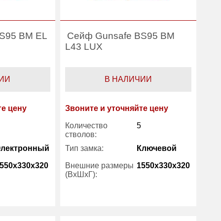
S95 BM EL
Сейф Gunsafe BS95 BM
L43 LUX
ИИ
В НАЛИЧИИ
те цену
Звоните и уточняйте цену
Количество
5
стволов:
Электронный
Тип замка:
Ключевой
550x330x320
Внешние размеры
1550x330x320
(ВхШхГ):
есть
Трейзер:
есть
74
Вес (кг) :
74