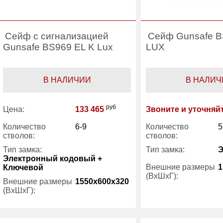
Сейф с сигнализацией
Сейф Gunsafe B
Gunsafe BS969 EL K Lux
LUX
В НАЛИЧИИ
В НАЛИЧ
руб
Цена:
133 465
Звоните и уточняй
Количество
6-9
Количество
5
стволов:
стволов:
Тип замка:
Тип замка:
Электронный кодовый +
Внешние размеры
1
Ключевой
(ВхШхГ):
Внешние размеры
1550x600x320
(ВхШхГ):
Трейзер:
Трейзер:
есть
Вес (кг) :