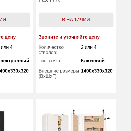
L43 LUX
ИИ
В НАЛИЧИИ
те цену
Звоните и уточняйте цену
 или 4
Количество
2 или 4
стволов:
Электронный
Тип замка:
Ключевой
400x330x320
Внешние размеры
1400x330x320
(ВхШхГ):
есть
Трейзер:
есть
76
Вес (кг) :
76
7 лет
Гарантия:
7 лет
Gunsafe
Производитель:
Gunsafe