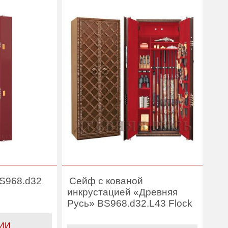
7 лет
Гарантия:
7 лет
Gunsafe
Производитель:
Gunsafe
S968.d32
Сейф с кованой
инкрустацией «Древняя
Русь» BS968.d32.L43 Flock
ИИ