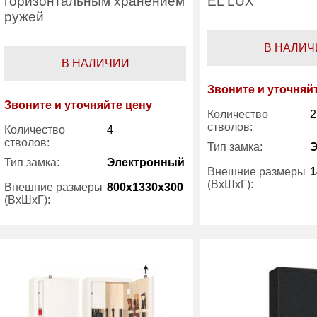
горизонтальным хранением
EL LUX
ружей
В НАЛИЧ
В НАЛИЧИИ
Звоните и уточняй
Звоните и уточняйте цену
Количество
2
стволов:
Количество
4
стволов:
Тип замка:
Тип замка:
Электронный
Внешние размеры
1
(ВхШхГ):
Внешние размеры
800x1330x300
(ВхШхГ):
Трейзер:
Вес (кг) :
145
Вес (кг) :
Гарантия:
7 лет
Гарантия:
Производитель:
Gunsafe
Производитель: