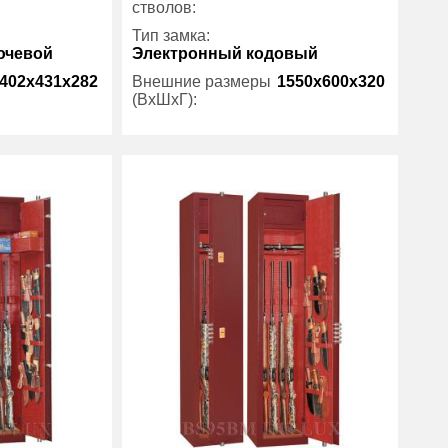
стволов:
Тип замка:
ючевой
Электронный кодовый
402x431x282
Внешние размеры
1550x600x320
(ВхШхГ):
7 лет
Трейзер:
есть
Gunsafe
Вес (кг) :
124
Гарантия:
7 лет
Производитель:
Gunsafe