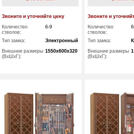
Звоните и уточняйте цену
Звоните и уточняй
Количество
6-9
Количество
6
стволов:
стволов:
Тип замка:
Электронный
Тип замка:
Внешние размеры
1550x600x320
Внешние размеры
1
(ВхШхГ):
(ВхШхГ):
Трейзер:
есть
Трейзер:
Вес (кг) :
126
Вес (кг) :
Гарантия:
7 лет
Гарантия:
Производитель:
Gunsafe
Производитель: