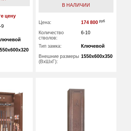
В НАЛИЧИИ
те цену
руб
Цена:
174 800
-9
Количество
6-10
стволов:
Ключевой
Тип замка:
Ключевой
550x600x320
Внешние размеры
1550x600x350
(ВхШхГ):
есть
Трейзер:
есть
126
Вес (кг) :
138
7 лет
Гарантия:
7 лет
Gunsafe
Производитель:
Gunsafe