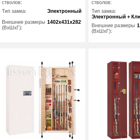
стволов:
стволов:
Тип замка:
Электронный
Тип замка:
Электронный + Кл
Внешние размеры
1402x431x282
Внешние размеры
1
(ВхШхГ):
(ВхШхГ):
Трейзер:
есть
Гарантия:
Вес (кг) :
70
Производитель:
Гарантия:
7 лет
Производитель:
Gunsafe