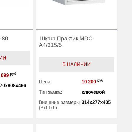
-80
Шкаф Практик MDC-
A4/315/5
ИИ
В НАЛИЧИИ
руб
 899
руб
Цена:
10 200
70x808x496
Тип замка:
ключевой
Внешние размеры
314x277x405
3.30
(ВхШхГ):
1 год
Вес (кг) :
8
Практик