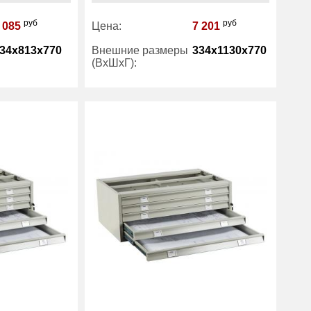
руб
руб
 085
Цена:
7 201
34x813x770
Внешние размеры
334x1130x770
(ВхШхГ):
8
Вес (кг) :
10
1 год
Гарантия:
1 год
Практик
Производитель:
Практик