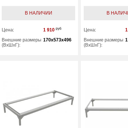
В НАЛИЧИИ
В НАЛИЧ
руб
Цена:
1 910
Цена:
1
Внешние размеры
170x573x496
Внешние размеры
1
(ВхШхГ):
(ВхШхГ):
Вес (кг) :
2.70
Вес (кг) :
Гарантия:
1 год
Гарантия:
Производитель:
Практик
Производитель: