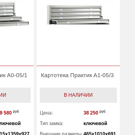
ик A0-05/1
Картотека Практик A1-05/3
ИИ
В НАЛИЧИИ
руб
руб
9 580
Цена:
38 250
лючевой
Тип замка:
ключевой
15x1359x927
Внешние размеры
465x1010x691