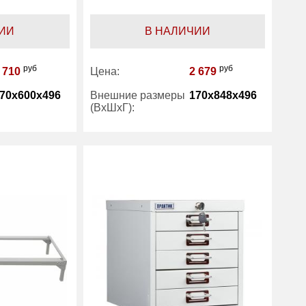
ИИ
В НАЛИЧИИ
руб
руб
 710
Цена:
2 679
70x600x496
Внешние размеры
170x848x496
(ВхШхГ):
3
Вес (кг) :
3.40
1 год
Гарантия:
1 год
Практик
Производитель:
Практик