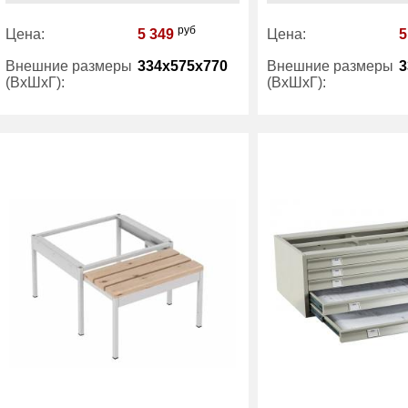
руб
Цена:
5 349
Цена:
5
Внешние размеры
334x575x770
Внешние размеры
3
(ВхШхГ):
(ВхШхГ):
Вес (кг) :
6
Вес (кг) :
Гарантия:
1 год
Гарантия:
Производитель:
Практик
Производитель: