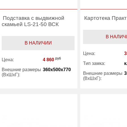
Подставка с выдвижной
Картотека Практ
скамьей LS-21-50 ВСК
В НАЛИЧ
В НАЛИЧИИ
Цена:
3
руб
Цена:
4 860
Тип замка:
к
Внешние размеры
360x500x770
Внешние размеры
3
(ВхШхГ):
(ВхШхГ):
Вес (кг) :
5.60
Вес (кг) :
Гарантия:
1 год
Гарантия:
Производитель:
Практик
Производитель: