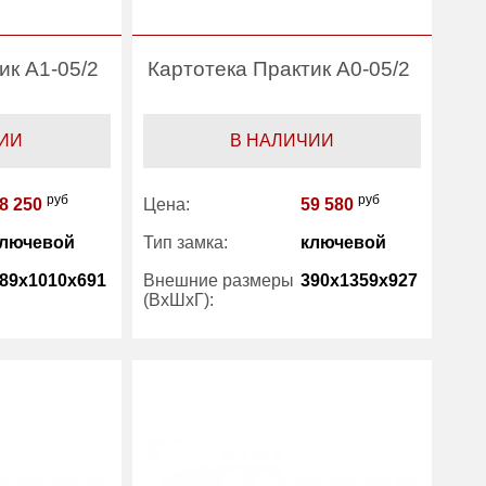
ик A1-05/2
Картотека Практик A0-05/2
ИИ
В НАЛИЧИИ
руб
руб
8 250
Цена:
59 580
лючевой
Тип замка:
ключевой
89x1010x691
Внешние размеры
390x1359x927
(ВхШхГ):
60
Вес (кг) :
105
1 год
Гарантия:
1 год
Практик
Производитель:
Практик