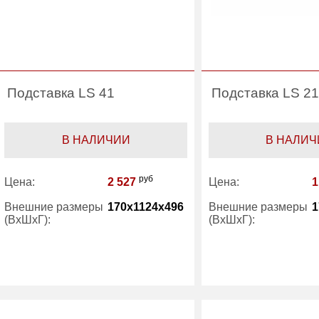
Подставка LS 41
Подставка LS 21
В НАЛИЧИИ
В НАЛИЧ
руб
Цена:
2 527
Цена:
1
Внешние размеры
170x1124x496
Внешние размеры
1
(ВхШхГ):
(ВхШхГ):
Вес (кг) :
4
Вес (кг) :
Гарантия:
1 год
Гарантия:
Производитель:
Практик
Производитель: