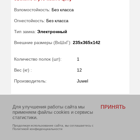
Взломостойкость:
Без класса
Огнестойкость:
Без класса
Тип замка:
Электронный
Внешние размеры (ВхШхГ):
235x365x142
Количество полок (шт):
1
Вес (кг) :
12
Производитель:
Juwel
Для улучшения работы сайта мы
ПРИНЯТЬ
применяем файлы cookies и сервисы
статистики.
Продолжая использование сайта, вы соглашаетесь с
Политикой конфиденциальности