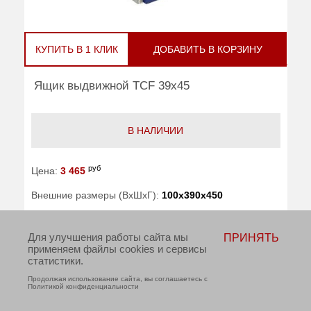
КУПИТЬ В 1 КЛИК
ДОБАВИТЬ В КОРЗИНУ
Ящик выдвижной TCF 39x45
В НАЛИЧИИ
руб
Цена:
3 465
Внешние размеры (ВхШхГ):
100x390x450
Вес (кг):
3.80
Для улучшения работы сайта мы
ПРИНЯТЬ
применяем файлы cookies и сервисы
Производитель:
Промет
статистики.
Продолжая использование сайта, вы соглашаетесь с
Категория:
Шкафы металлические -
Политикой конфиденциальности
ВСЕ ТОВАРЫ В
КАТЕГОРИИ